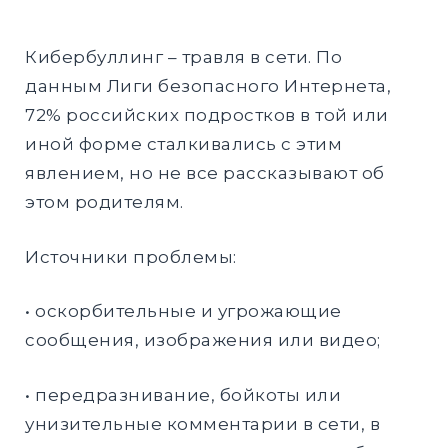
EXPAND
DROPD
Кибербуллинг – травля в сети. По
данным Лиги безопасного Интернета,
EXPAND
DROPD
72% российских подростков в той или
иной форме сталкивались с этим
EXPAND
явлением, но не все рассказывают об
DROPD
этом родителям.
Источники проблемы:
Найти:
• оскорбительные и угрожающие
ПОИСК
сообщения, изображения или видео;
• передразнивание, бойкоты или
унизительные комментарии в сети, в