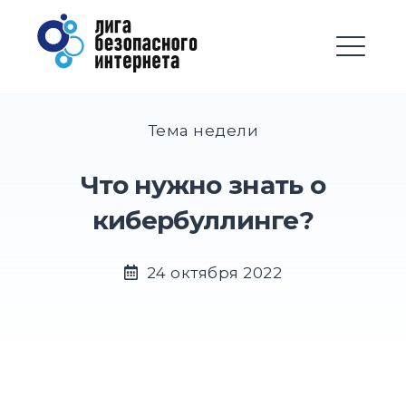
Перейти
Лига безопасного
к
Интернета
содержимому
М
EXPAND
DROPD
Тема недели
EXPAND
Что нужно знать о
DROPD
кибербуллинге?
EXPAND
DROPD
24 октября 2022
EXPAND
DROPD
EXPAND
DROPD