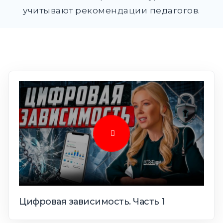
DROPD
учитывают рекомендации педагогов.
EXPAND
DROPD
Найти:
ПОИСК
Цифровая зависимость. Часть 1