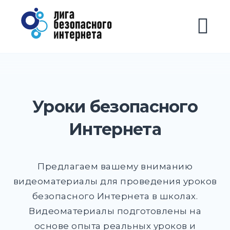
Перейти
Лига безопасного
к
Интернета
содержимому
М
EXPAND
DROPD
EXPAND
DROPD
Уроки безопасного
EXPAND
Интернета
DROPD
EXPAND
DROPD
DROPDOWN
EXPAND
Предлагаем вашему вниманию
видеоматериалы для проведения уроков
безопасного Интернета в школах.
EXPAND
DROPD
Видеоматериалы подготовлены на
основе опыта реальных уроков и
EXPAND