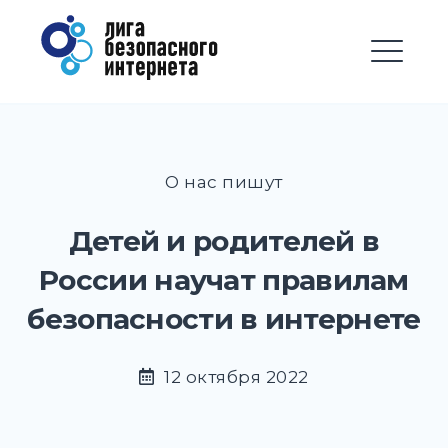
Перейти
Лига безопасного
к
Интернета
содержимому
М
EXPAND
DROPD
EXPAND
О нас пишут
DROPD
EXPAND
Детей и родителей в
DROPD
России научат правилам
EXPAND
DROPD
безопасности в интернете
EXPAND
DROPD
12 октября 2022
EXPAND
DROPD
EXPAND