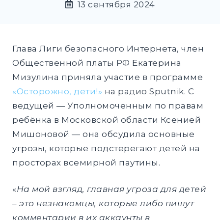
13 сентября 2024
DROPD
EXPAND
DROPD
Глава Лиги безопасного Интернета, член
Общественной платы РФ Екатерина
Мизулина приняла участие в программе
Найти:
«Осторожно, дети!»
на радио Sputnik. С
ПОИСК
ведущей — Уполномоченным по правам
ребёнка в Московской области Ксенией
Мишоновой — она обсудила основные
угрозы, которые подстерегают детей на
просторах всемирной паутины.
«
На мой взгляд, главная угроза для детей
– это незнакомцы, которые либо пишут
комментарии в их аккаунты в