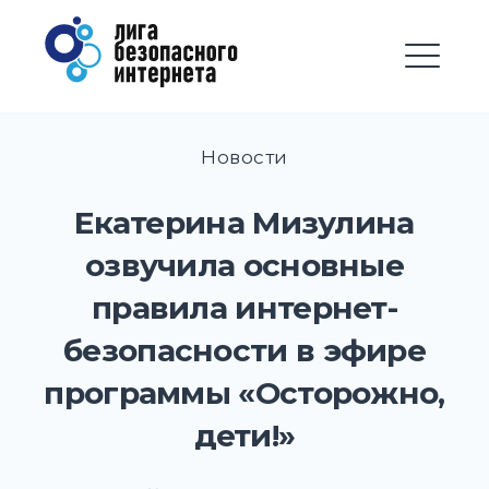
Перейти
Лига безопасного
к
Интернета
содержимому
М
EXPAND
DROPD
Новости
EXPAND
DROPD
Екатерина Мизулина
EXPAND
озвучила основные
DROPD
правила интернет-
EXPAND
DROPD
безопасности в эфире
EXPAND
программы «Осторожно,
DROPD
дети!»
EXPAND
DROPD
EXPAND