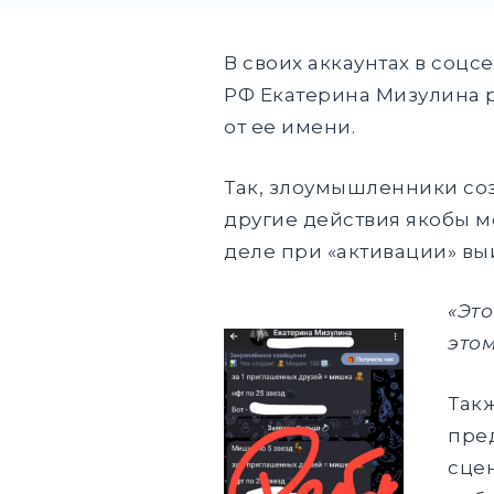
В своих аккаунтах в соц
РФ Екатерина Мизулина р
от ее имени.
Так, злоумышленники соз
другие действия якобы м
деле при «активации» вы
«Эт
этом
Такж
пре
сце