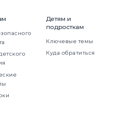
ам
Детям и
подросткам
езопасного
Ключевые темы
та
Куда обратиться
детского
ия
еские
лы
оки