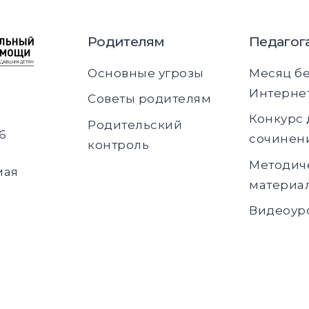
Родителям
Педагог
Основные угрозы
Месяц б
Интерне
Советы родителям
Конкурс 
Родительский
6
сочинен
контроль
Методич
мая
материа
Видеоур
х