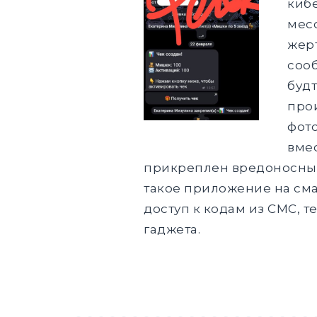
киб
мес
жер
сооб
буд
прои
фото
вме
прикреплен вредоносный 
такое приложение на см
доступ к кодам из СМС,
гаджета.