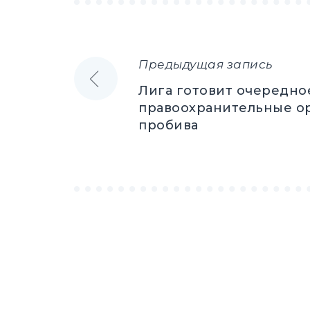
Предыдущая запись
Навигация
Лига готовит очередно
по
правоохранительные ор
пробива
записям