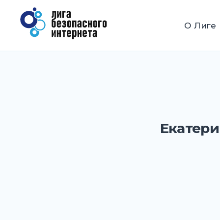
Перейти
к
Лига безопасного Интерн
О Лиге
содержимому
Екатери