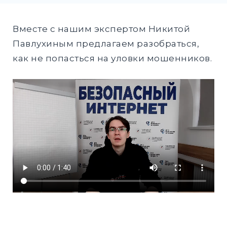
DROPD
EXPAND
Вместе с нашим экспертом Никитой
DROPD
Павлухиным предлагаем разобраться,
как не попасться на уловки мошенников.
Найти:
ПОИСК