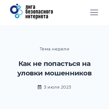
Перейти
Лига безопасного
к
Интернета
содержимому
М
EXPAND
DROPD
EXPAND
DROPD
Тема недели
EXPAND
DROPD
Как не попасться на
EXPAND
уловки мошенников
DROPD
EXPAND
DROPD
3 июля 2023
EXPAND
DROPD
EXPAND