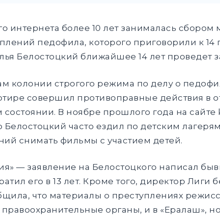
о интернета более 10 лет занималась сбором 
плений педофила, которого приговорили к 14
ья Белостоцкий ближайшее 14 лет проведет з
ам колонии строгого режима по делу о педофил
артире совершил противоправные действия в 
состоянии. В ноябре прошлого года на сайте k
о Белостоцкий часто ездил по детским лагерям
ий снимать фильмы с участием детей.
тия» — заявление на Белостоцкого написал бы
ратил его в 13 лет. Кроме того, директор Лиги
щила, что материалы о преступлениях режисс
в правоохранительные органы, и в «Ералаш», н