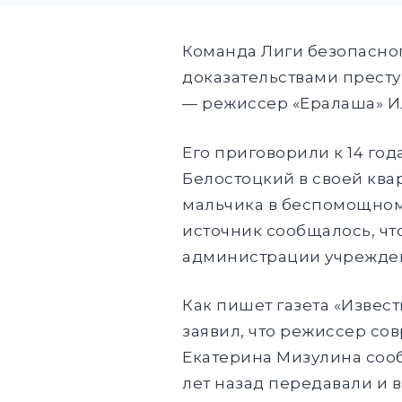
Команда Лиги безопасног
доказательствами престу
— режиссер «Ералаша» Ил
Его приговорили к 14 год
Белостоцкий в своей кв
мальчика в беспомощном 
источник сообщалось, чт
администрации учрежден
Как пишет газета «Извес
заявил, что режиссер сов
Екатерина Мизулина сооб
лет назад передавали и 