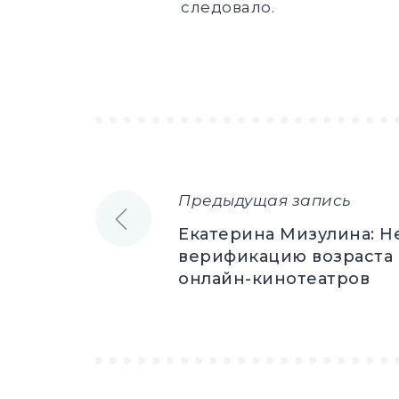
следовало.
Предыдущая запись
Навигация
Екатерина Мизулина: Н
по
верификацию возраста 
онлайн-кинотеатров
записям