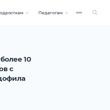
ДАЛЕЕ
подросткам
Педагогам
ОТК
ПОИ
более 10
ов с
дофила