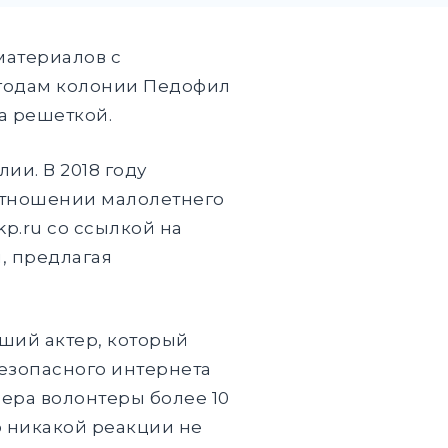
материалов с
 годам колонии Педофил
а решеткой.
ии. В 2018 году
отношении малолетнего
p.ru со ссылкой на
, предлагая
вший актер, который
 безопасного интернета
ера волонтеры более 10
о никакой реакции не