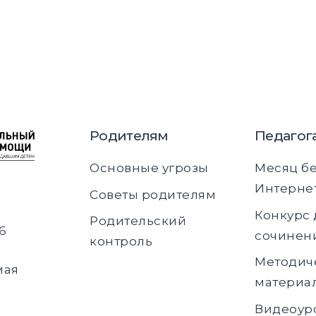
Родителям
Педагог
Основные угрозы
Месяц б
Интерне
Советы родителям
Конкурс 
Родительский
6
сочинен
контроль
Методич
мая
материа
Видеоур