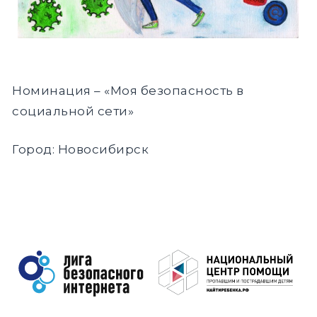
DROPD
EXPAND
DROPD
Номинация – «Моя безопасность в
социальной сети»
Найти:
ПОИСК
Город: Новосибирск