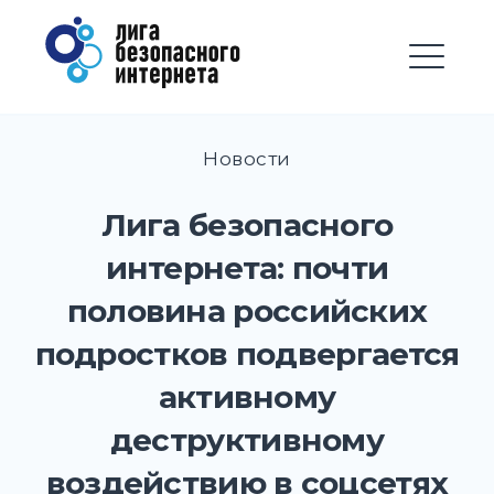
Перейти
Лига безопасного
к
Интернета
содержимому
М
EXPAND
DROPD
Новости
EXPAND
DROPD
Лига безопасного
EXPAND
интернета: почти
DROPD
половина российских
EXPAND
DROPD
подростков подвергается
EXPAND
активному
DROPD
деструктивному
EXPAND
DROPD
воздействию в соцсетях
EXPAND