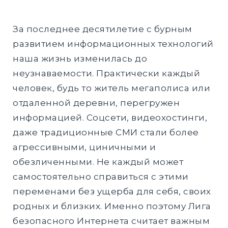
EXPAND
DROPD
За последнее десятилетие с бурным
развитием информационных технологий
EXPAND
DROPD
наша жизнь изменилась до
неузнаваемости. Практически каждый
EXPAND
человек, будь то житель мегаполиса или
DROPD
отдаленной деревни, перегружен
информацией. Соцсети, видеохостинги,
даже традиционные СМИ стали более
агрессивными, циничными и
Найти:
обезличенными. Не каждый может
ПОИСК
самостоятельно справиться с этими
переменами без ущерба для себя, своих
родных и близких. Именно поэтому Лига
безопасного Интернета считает важным