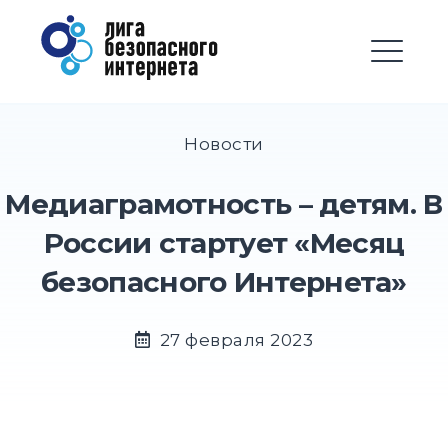
Перейти
Лига безопасного
к
Интернета
содержимому
М
EXPAND
DROPD
Новости
EXPAND
Медиаграмотность – детям. В
DROPD
России стартует «Месяц
EXPAND
безопасного Интернета»
DROPD
EXPAND
27 февраля 2023
DROPD
EXPAND
DROPD