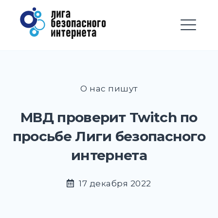
Перейти
Лига безопасного
к
Интернета
содержимому
М
EXPAND
DROPD
EXPAND
О нас пишут
DROPD
EXPAND
МВД проверит Twitch по
DROPD
просьбе Лиги безопасного
EXPAND
DROPD
интернета
EXPAND
DROPD
17 декабря 2022
EXPAND
DROPD
EXPAND