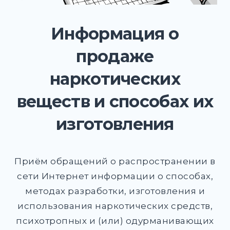
DROPD
EXPAND
Информация о
DROPD
продаже
наркотических
Найти:
веществ и способах их
ПОИСК
изготовления
Приём обращений о распространении в
сети Интернет информации о способах,
методах разработки, изготовления и
использования наркотических средств,
психотропных и (или) одурманивающих