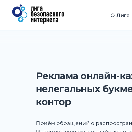
Перейти
к
Лига безопасного Интерн
О Лиге
содержимому
Реклама онлайн-ка
нелегальных букм
контор
Приём обращений о распростран
Интернет рекламы онлайн-казино