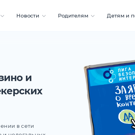
ета
Новости
Родителям
Детям и 
зино и
екерских
ении в сети
 и нелегальных