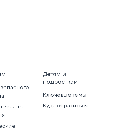
ам
Детям и
подросткам
езопасного
Ключевые темы
та
Куда обратиться
детского
ия
еские