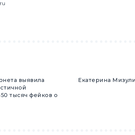
ru
рнета выявила
Екатерина Мизули
астичной
50 тысяч фейков о