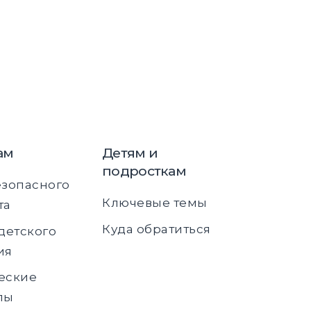
ам
Детям и
подросткам
езопасного
Ключевые темы
та
Куда обратиться
детского
ия
еские
лы