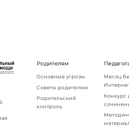
Родителям
Педагог
Основные угрозы
Месяц б
Интерне
Советы родителям
Конкурс 
Родительский
6
сочинен
контроль
Методич
мая
материа