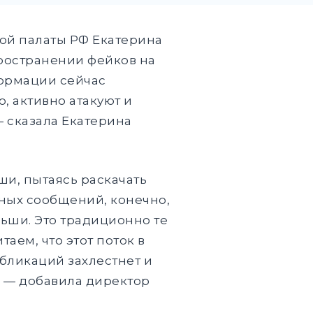
ой палаты РФ Екатерина
ространении фейков на
формации сейчас
, активно атакуют и
— сказала Екатерина
и, пытаясь раскачать
жных сообщений, конечно,
льши. Это традиционно те
аем, что этот поток в
бликаций захлестнет и
, — добавила директор