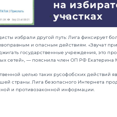
сты избрали другой путь: Лига фиксирует бо
ивоправным и опасным действиям. «Звучат пр
жигать государственные учреждения, это про
ых сетей», — пояснила член ОП РФ Екатерина 
ственной целью таких русофобских действий я
ашей страны. Лига безопасного Интернета пр
жной и противозаконной информации.