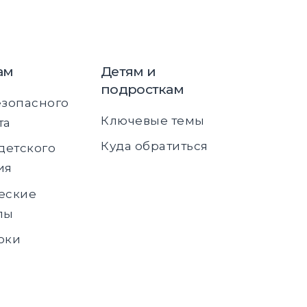
ам
Детям и
подросткам
езопасного
Ключевые темы
та
Куда обратиться
детского
ия
еские
лы
оки