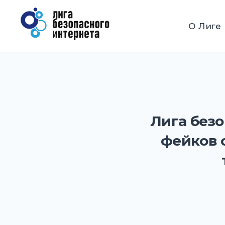
Перейти
к
Лига безопасного Интерн
О Лиге
содержимому
Лига безо
фейков 