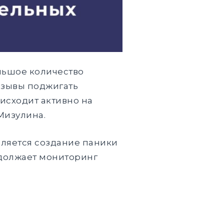
льшое количество
изывы поджигать
исходит активно на
Мизулина.
вляется создание паники
одолжает мониторинг