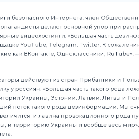
иги безопасного Интернета, член Общественн
ропагандисты делают основной упор при расп
лярные видеохостинги. «Большая часть дезин
адке YouTube, Telegram, Twitter. К сожалению
кие как ВКонтакте, Одноклассники, RuTube», 
аторы действуют из стран Прибалтики и Польш
ику у россиян. «Большая часть такого рода ло
итории Украины, Эстонии, Латвии, Литвы и По
ший поток такого рода дезинформации. Мы счит
еличится, и лавина провокационного рода пу
ы, и территорию Украины и вообще весь мир»
ета.