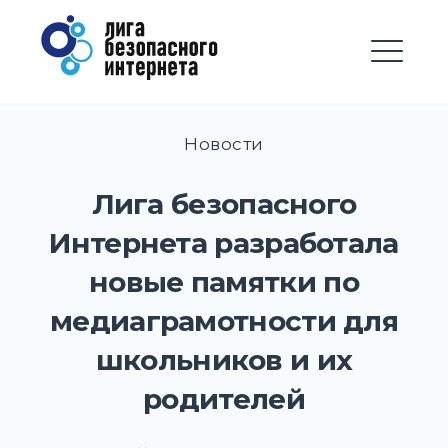
Перейти
Лига безопасного
к
Интернета
содержимому
М
EXPAND
DROPD
Новости
EXPAND
DROPD
Лига безопасного
EXPAND
Интернета разработала
DROPD
новые памятки по
EXPAND
DROPD
медиаграмотности для
EXPAND
школьников и их
DROPD
родителей
EXPAND
DROPD
EXPAND