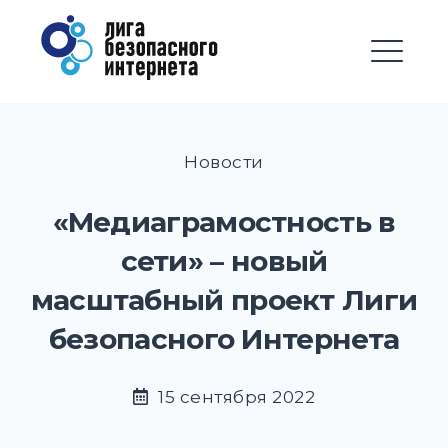
Перейти
Лига безопасного
к
Интернета
содержимому
М
EXPAND
DROPD
Новости
EXPAND
DROPD
«Медиаграмостность в
EXPAND
DROPD
сети» – новый
EXPAND
масштабный проект Лиги
DROPD
безопасного Интернета
EXPAND
DROPD
EXPAND
15 сентября 2022
DROPD
EXPAND