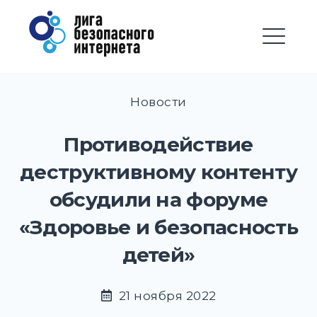
Перейти
Лига безопасного
к
Интернета
содержимому
М
EXPAND
DROPD
Новости
EXPAND
DROPD
Противодействие
EXPAND
деструктивному контенту
DROPD
обсудили на форуме
EXPAND
DROPD
«Здоровье и безопасность
EXPAND
детей»
DROPD
EXPAND
DROPD
21 ноября 2022
EXPAND