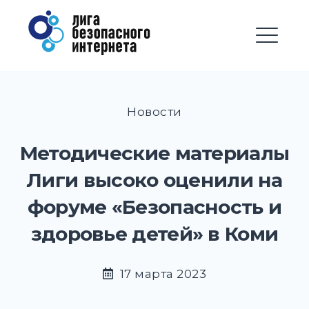
Перейти
Лига безопасного
к
Интернета
содержимому
М
EXPAND
DROPD
Новости
EXPAND
DROPD
Методические материалы
EXPAND
DROPD
Лиги высоко оценили на
EXPAND
форуме «Безопасность и
DROPD
здоровье детей» в Коми
EXPAND
DROPD
EXPAND
17 марта 2023
DROPD
EXPAND